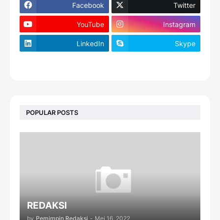
Facebook
Twitter
YouTube
Instagram
LinkedIn
Skype
footer-wrapper
POPULAR POSTS
REDAKSI
by
Pemimpin Redaksi
-
Mei 16, 2022