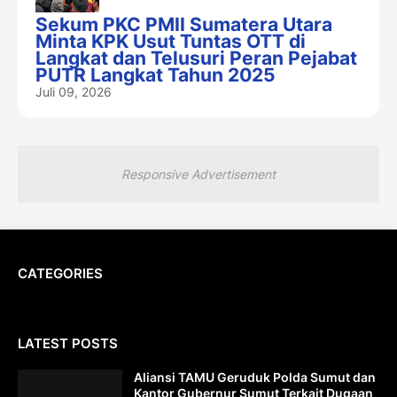
Sekum PKC PMII Sumatera Utara
Minta KPK Usut Tuntas OTT di
Langkat dan Telusuri Peran Pejabat
PUTR Langkat Tahun 2025
Juli 09, 2026
Responsive Advertisement
CATEGORIES
LATEST POSTS
Aliansi TAMU Geruduk Polda Sumut dan
Kantor Gubernur Sumut Terkait Dugaan