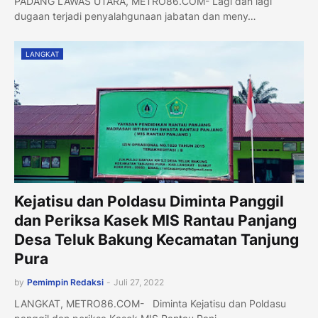
PADANG LAWAS UTARA, METRO86.COM- Lagi dan lagi
dugaan terjadi penyalahgunaan jabatan dan meny…
LANGKAT
Kejatisu dan Poldasu Diminta Panggil
dan Periksa Kasek MIS Rantau Panjang
Desa Teluk Bakung Kecamatan Tanjung
Pura
by
Pemimpin Redaksi
-
Juli 27, 2022
LANGKAT, METRO86.COM- Diminta Kejatisu dan Poldasu