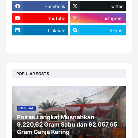
Facebook
Twitter
YouTube
Instagram
LinkedIn
Skype
footer-wrapper
POPULAR POSTS
KRIMINAL
Polres Langkat Musnahkan
9.220,62 Gram Sabu dan 92.057,65
Gram Ganja Kering