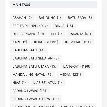
MAIN TAGS
ASAHAN
(7)
BANDUNG
(1)
BATU BARA
(6)
BERITA PILIHAN
(294)
BINJAI
(15)
DELI SERDANG
(19)
DIY
(1)
JAKARTA
(61)
KARO
(2)
KORUPSI
(192)
KRIMINAL
(154)
LABUHANBATU
(14)
LABUHANBATU SELATAN
(3)
LABUHANBATU UTARA
(15)
LANGKAT
(1196)
MANDAILING NATAL
(72)
MEDAN
(231)
NIAS
(1)
NIAS SELATAN
(1)
PADANG LAWAS
(131)
PADANG LAWAS UTARA
(111)
PADANGSIDIMPUAN
(147)
PAKPAK BHARAT
(1)