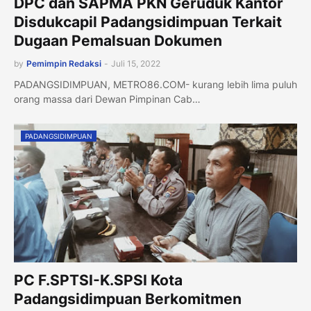
DPC dan SAPMA PKN Geruduk Kantor
Disdukcapil Padangsidimpuan Terkait
Dugaan Pemalsuan Dokumen
by
Pemimpin Redaksi
-
Juli 15, 2022
PADANGSIDIMPUAN, METRO86.COM- kurang lebih lima puluh
orang massa dari Dewan Pimpinan Cab…
PADANGSIDIMPUAN
PC F.SPTSI-K.SPSI Kota
Padangsidimpuan Berkomitmen