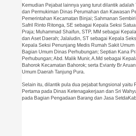
Kemudian Pejabat lainnya yang turut dilantik ada
dan Permukiman Dinas Perumahan dan Kawasan Perm
Pemerintahan Kecamatan Binjai; Sahmanan Sembiri
Safril Rinto Ritonga, SE sebagai Kepala Seksi Sa
Praja; Muhammad Shaifun, STP, MM sebagai Kepal
dan Aset Daerah; Jalaludin, ST sebagai Kepala Sek
Kepala Seksi Penunjang Medis Rumah Sakit Umum Da
Bagian Umum Dinas Perhubungan; Septian Kana Pra
Perhubungan; Abd. Malik Munir, A.Md sebagai Kepa
Bahorok Kecamatan Bahorok; serta Evianty Br Arua
Umum Daerah Tanjung Pura.
Selain itu, dilantik pula dua pejabat fungsional yait
Pertama pada Dinas Ketenagakerjaan dan Sri Wahyu
pada Bagian Pengadaan Barang dan Jasa SetdaKab L