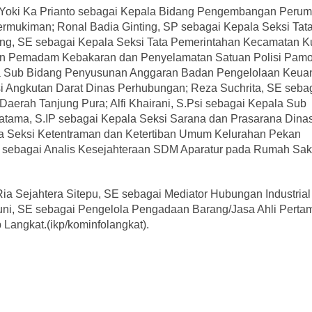
lah Yoki Ka Prianto sebagai Kepala Bidang Pengembangan Peru
ukiman; Ronal Badia Ginting, SP sebagai Kepala Seksi Tat
ng, SE sebagai Kepala Seksi Tata Pemerintahan Kecamatan K
tuan Pemadam Kebakaran dan Penyelamatan Satuan Polisi Pam
a Sub Bidang Penyusunan Anggaran Badan Pengelolaan Keua
si Angkutan Darat Dinas Perhubungan; Reza Suchrita, SE seba
erah Tanjung Pura; Alfi Khairani, S.Psi sebagai Kepala Sub
tama, S.IP sebagai Kepala Seksi Sarana dan Prasarana Dina
la Seksi Ketentraman dan Ketertiban Umum Kelurahan Pekan
n sebagai Analis Kesejahteraan SDM Aparatur pada Rumah Sak
u Ria Sejahtera Sitepu, SE sebagai Mediator Hubungan Industrial
ni, SE sebagai Pengelola Pengadaan Barang/Jasa Ahli Perta
angkat.(ikp/kominfolangkat).