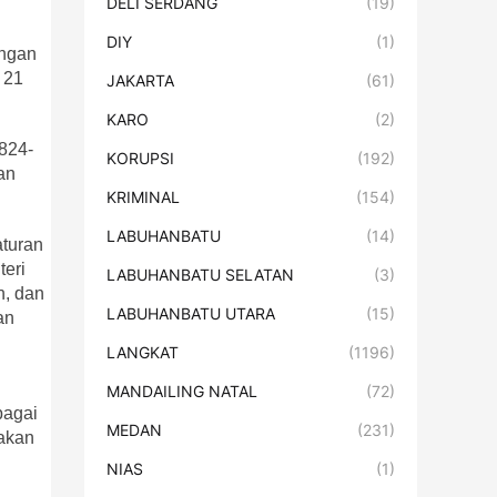
DELI SERDANG
(19)
DIY
(1)
ungan
 21
JAKARTA
(61)
KARO
(2)
824-
KORUPSI
(192)
an
KRIMINAL
(154)
LABUHANBATU
(14)
aturan
teri
LABUHANBATU SELATAN
(3)
n, dan
LABUHANBATU UTARA
(15)
an
LANGKAT
(1196)
MANDAILING NATAL
(72)
bagai
MEDAN
(231)
 akan
NIAS
(1)