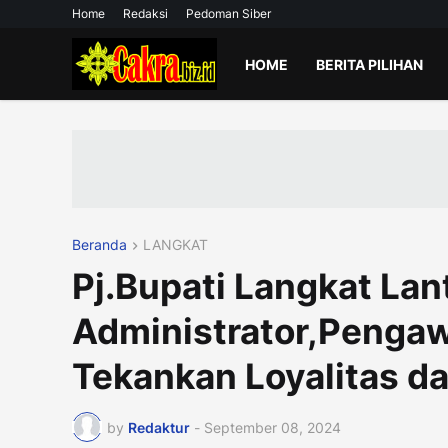
Home
Redaksi
Pedoman Siber
HOME
BERITA PILIHAN
Beranda
LANGKAT
Pj.Bupati Langkat Lan
Administrator,Pengaw
Tekankan Loyalitas da
by
Redaktur
-
September 08, 2024