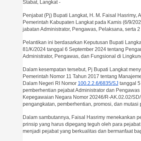
Stabat, Langkat -
Penjabat (Pj) Bupati Langkat, H. M. Faisal Hasrimy,
Pemerintah Kabupaten Langkat pada Kamis (6/9/2024)
jabatan Administrator, Pengawas, Pelaksana, serta 2
Pelantikan ini berdasarkan Keputusan Bupati Lang
81/K/2024 tanggal 6 September 2024 tentang Penga
Administrator, Pengawas, dan Fungsional di Lingku
Dalam kesempatan tersebut, Pj Bupati Langkat meny
Pemerintah Nomor 11 Tahun 2017 tentang Manajemen P
Dalam Negeri RI Nomor
100.2.2.6/6835/SJ
tanggal 5
pemberhentian pejabat Administrator dan Pengawas 
Kepegawaian Negara Nomor 20246/R-AK.02.02/SD/K/
pengangkatan, pemberhentian, promosi, dan mutasi 
Dalam sambutannya, Faisal Hasrimy menekankan pentin
prinsip yang harus dipegang teguh oleh para pejabat y
menjadi pejabat yang berkualitas dan bermanfaat bag