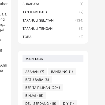
SURABAYA
(1)
mahan
a
TANJUNG BALAI
(2)
uala;
ong
TAPANULI SELATAN
(134)
ngan
TAPANULI TENGAH
(4)
gai
TOBA
(2)
s
it
MAIN TAGS
 Ahli
ma
ASAHAN
(7)
BANDUNG
(1)
BATU BARA
(6)
BERITA PILIHAN
(294)
BINJAI
(15)
DELI SERDANG
(19)
DIY
(1)