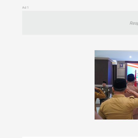
Ad 1
Res