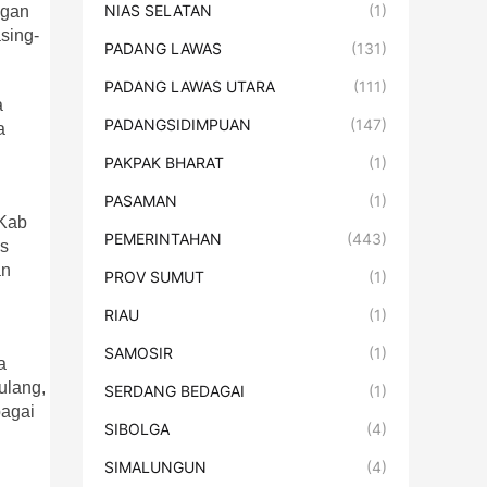
NIAS SELATAN
(1)
ngan
sing-
PADANG LAWAS
(131)
PADANG LAWAS UTARA
(111)
a
PADANGSIDIMPUAN
(147)
a
PAKPAK BHARAT
(1)
PASAMAN
(1)
aKab
PEMERINTAHAN
(443)
is
an
PROV SUMUT
(1)
RIAU
(1)
SAMOSIR
(1)
a
ulang,
SERDANG BEDAGAI
(1)
bagai
SIBOLGA
(4)
SIMALUNGUN
(4)