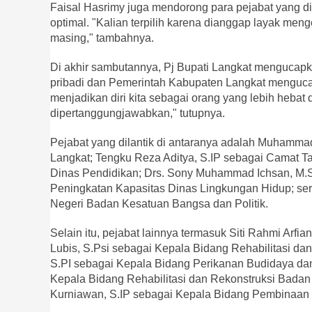
Faisal Hasrimy juga mendorong para pejabat yang dil
optimal. "Kalian terpilih karena dianggap layak meng
masing," tambahnya.
Di akhir sambutannya, Pj Bupati Langkat mengucapka
pribadi dan Pemerintah Kabupaten Langkat menguca
menjadikan diri kita sebagai orang yang lebih heba
dipertanggungjawabkan," tutupnya.
Pejabat yang dilantik di antaranya adalah Muham
Langkat; Tengku Reza Aditya, S.IP sebagai Camat Tan
Dinas Pendidikan; Drs. Sony Muhammad Ichsan, M.
Peningkatan Kapasitas Dinas Lingkungan Hidup; ser
Negeri Badan Kesatuan Bangsa dan Politik.
Selain itu, pejabat lainnya termasuk Siti Rahmi Arfi
Lubis, S.Psi sebagai Kepala Bidang Rehabilitasi d
S.PI sebagai Kepala Bidang Perikanan Budidaya da
Kepala Bidang Rehabilitasi dan Rekonstruksi Bad
Kurniawan, S.IP sebagai Kepala Bidang Pembinaan