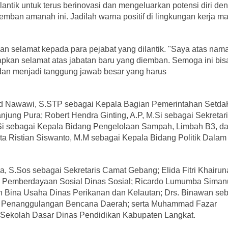
antik untuk terus berinovasi dan mengeluarkan potensi diri de
emban amanah ini. Jadilah warna positif di lingkungan kerja ma
n selamat kepada para pejabat yang dilantik. "Saya atas nam
pkan selamat atas jabatan baru yang diemban. Semoga ini bis
t dan menjadi tanggung jawab besar yang harus
mad Nawawi, S.STP sebagai Kepala Bagian Pemerintahan Setd
jung Pura; Robert Hendra Ginting, A.P, M.Si sebagai Sekretar
Si sebagai Kepala Bidang Pengelolaan Sampah, Limbah B3, d
ta Ristian Siswanto, M.M sebagai Kepala Bidang Politik Dalam
ana, S.Sos sebagai Sekretaris Camat Gebang; Elida Fitri Khairun
an Pemberdayaan Sosial Dinas Sosial; Ricardo Lumumba Siman
n Bina Usaha Dinas Perikanan dan Kelautan; Drs. Binawan se
an Penanggulangan Bencana Daerah; serta Muhammad Fazar
 Sekolah Dasar Dinas Pendidikan Kabupaten Langkat.